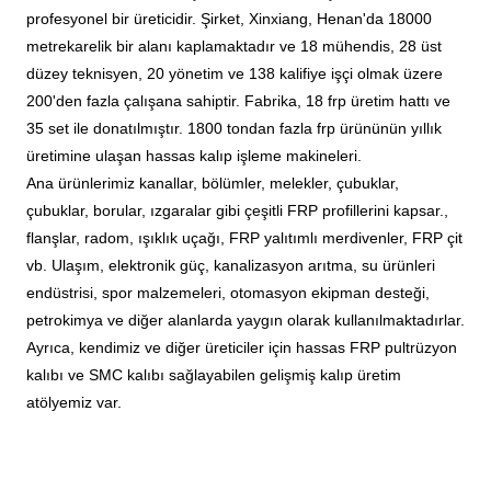
profesyonel bir üreticidir. Şirket, Xinxiang, Henan'da 18000
metrekarelik bir alanı kaplamaktadır ve 18 mühendis, 28 üst
düzey teknisyen, 20 yönetim ve 138 kalifiye işçi olmak üzere
200'den fazla çalışana sahiptir. Fabrika, 18 frp üretim hattı ve
35 set ile donatılmıştır. 1800 tondan fazla frp ürününün yıllık
üretimine ulaşan hassas kalıp işleme makineleri.
Ana ürünlerimiz kanallar, bölümler, melekler, çubuklar,
çubuklar, borular, ızgaralar gibi çeşitli FRP profillerini kapsar.
,
flanşlar, radom, ışıklık uçağı, FRP yalıtımlı merdivenler, FRP çit
vb. Ulaşım, elektronik güç, kanalizasyon arıtma, su ürünleri
endüstrisi, spor malzemeleri, otomasyon ekipman desteği,
petrokimya ve diğer alanlarda yaygın olarak kullanılmaktadırlar.
Ayrıca, kendimiz ve diğer üreticiler için hassas FRP pultrüzyon
kalıbı ve SMC kalıbı sağlayabilen gelişmiş kalıp üretim
atölyemiz var.