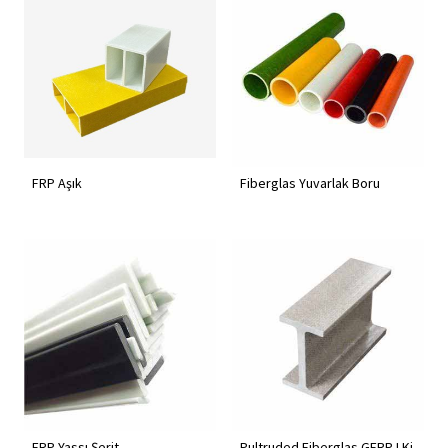
FRP Aşık
Fiberglas Yuvarlak Boru
FRP Yassı Şerit
Pultruded Fiberglas GFRP I Ki